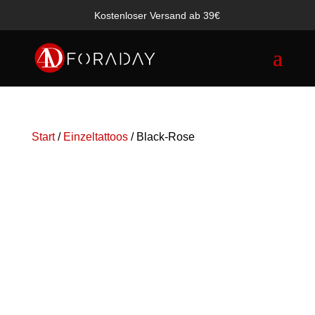
Kostenloser Versand ab 39€
Products
search
Start
/
Einzeltattoos
/ Black-Rose