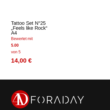
Tattoo Set N°25
„Feels like Rock“
A4
Bewertet mit
5.00
von 5
14,00
€