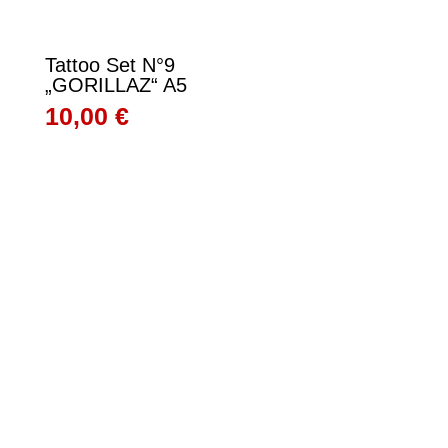
Tattoo Set N°9
„GORILLAZ“ A5
10,00
€