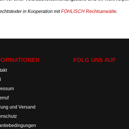
chtstexter in Kooperation mit
FÖHLISCH Rechtsanwälte
.
FORMATIONEN
FOLG UNS AUF
takt
B
ressum
rruf
lung und Versand
enschutz
antiebedingungen