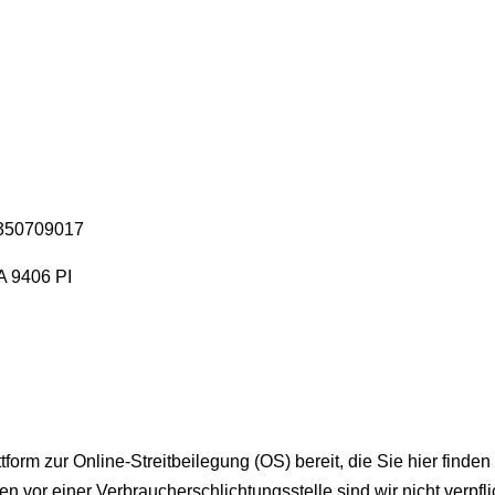
E350709017
 9406 PI
form zur Online-Streitbeilegung (OS) bereit, die Sie hier finde
 vor einer Verbraucherschlichtungsstelle sind wir nicht verpflic