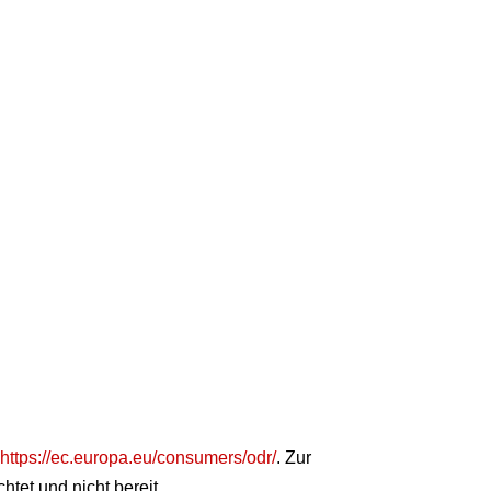
n
https://ec.europa.eu/consumers/odr/
. Zur
htet und nicht bereit.