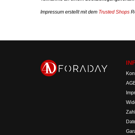
Impressum erstellt mit dem
Trusted Shops
Re
IN
Kon
AG
Imp
Wide
Zah
Dat
Gar